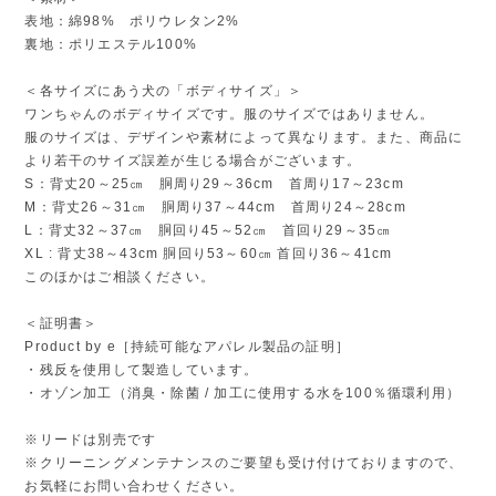
表地：綿98% ポリウレタン2%
裏地：ポリエステル100%
＜各サイズにあう犬の「ボディサイズ」＞
ワンちゃんのボディサイズです。服のサイズではありません。
服のサイズは、デザインや素材によって異なります。また、商品に
より若干のサイズ誤差が生じる場合がございます。
S：背丈20～25㎝ 胴周り29～36cm 首周り17～23cm
M：背丈26～31㎝ 胴周り37～44cm 首周り24～28cm
L：背丈32～37㎝ 胴回り45～52㎝ 首回り29～35㎝
XL : 背丈38～43cm 胴回り53～60㎝ 首回り36～41cm
このほかはご相談ください。
＜証明書＞
Product by e［持続可能なアパレル製品の証明］
・残反を使用して製造しています。
・オゾン加工（消臭・除菌 / 加工に使用する水を100％循環利用）
※リードは別売です
※クリーニングメンテナンスのご要望も受け付けておりますので、
お気軽にお問い合わせください。