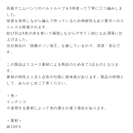
高級デニムパンツのベルトループを3本使って丁寧に三つ編みしま
した。
強度を保持しながら編んで作っているため伸縮性もあり愛犬へのス
トレスも軽減されます。
結び目は4色の糸を巻いて補強しながらデザイン的にもお洒落に仕
上げました。
当社独自の「除菌オゾン加工」を施しているので、清潔・安心で
す。
この製品はリユース素材による商品のため全て1点ものとなりま
す。
素材の特性上１点１点色や仕様に個体差があります。製品の特徴と
して、あらかじめご了承ください。
＜色＞
インディゴ
※使用する素材によって色の濃さが違う場合があります。
＜素材＞
綿100％