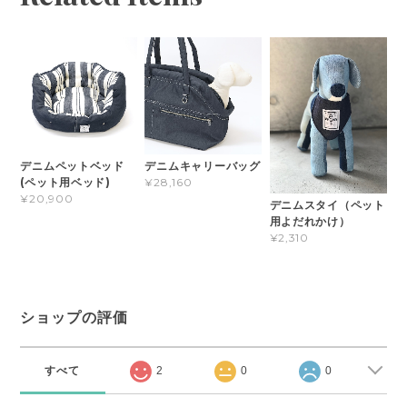
デニムペットベッド
デニムキャリーバッグ
(ペット用ベッド)
¥28,160
¥20,900
デニムスタイ（ペット
用よだれかけ）
¥2,310
ショップの評価
すべて
2
0
0